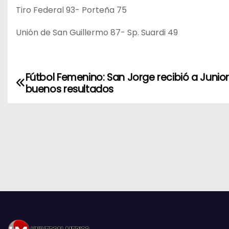
Tiro Federal 93- Porteña 75
Unión de San Guillermo 87- Sp. Suardi 49
Fútbol Femenino: San Jorge recibió a Junio
N
buenos resultados
a
v
e
g
a
c