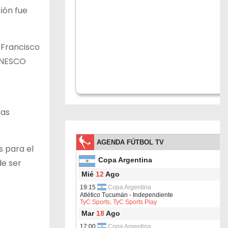
ción fue
 Francisco
 UNESCO
ras
 para el
de ser