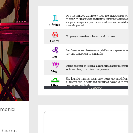
Horoscopo
emonia
cibieron