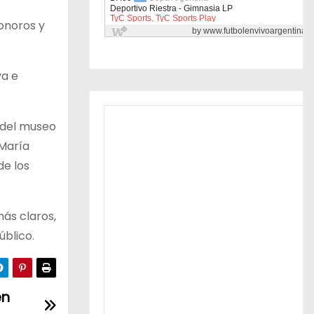
sonoros y
va e
 del museo
 María
de los
ás claros,
úblico.
en