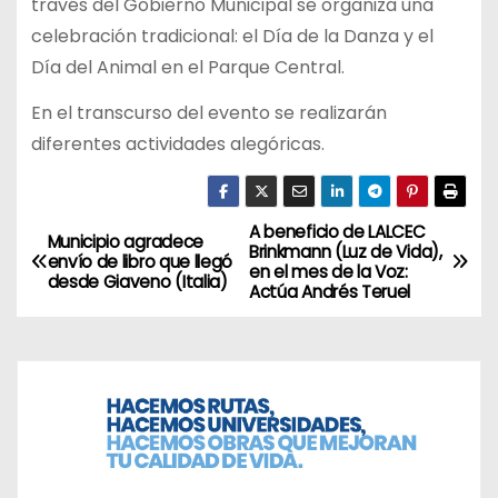
través del Gobierno Municipal se organiza una
celebración tradicional: el Día de la Danza y el
Día del Animal en el Parque Central.
En el transcurso del evento se realizarán
diferentes actividades alegóricas.
A beneficio de LALCEC
N
Municipio agradece
Brinkmann (Luz de Vida),
envío de libro que llegó
en el mes de la Voz:
a
desde Giaveno (Italia)
Actúa Andrés Teruel
v
e
g
a