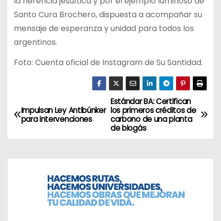
la herencia jesuítica y por el ejemplo luminoso de
Santo Cura Brochero, dispuesta a acompañar su
mensaje de esperanza y unidad para todos los
argentinos.
Foto: Cuenta oficial de Instagram de Su Santidad.
Estándar BA: Certifican
N
Impulsan Ley Antibúnker
los primeros créditos de
para intervenciones
carbono de una planta
a
de biogás
v
e
g
a