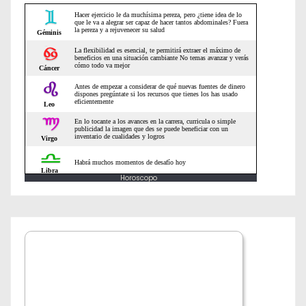
e
n
t
r
a
d
Horoscopo
a
s