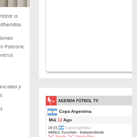
tizar a
adheridas.
ciones
n Pastore;
ntrol.
anceles y
i.
a