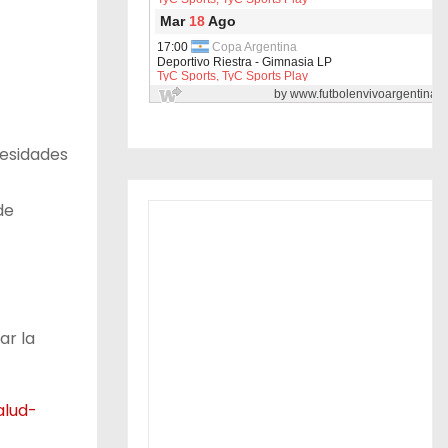
cesidades
de
ar la
alud-