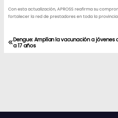
Con esta actualización, APROSS reafirma su compromis
fortalecer la red de prestadores en toda la provincia
Dengue: Amplían la vacunación a jóvenes 
N
a 17 años
a
v
e
g
a
c