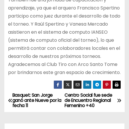
aprendizaje, ya que el arquero Francisco Spertino
participo como juez durante el desarrollo de todo
el torneo. Y Raúl Spertino y Vanesa Mercado
asistieron en el sistema de computo IANSEO
(sistema de computo oficial del torneo), lo que
permitirá contar con colaboradores locales en el
desarrollo de nuestros próximos torneos.
Agradecemos al Club Tiro con Arco Santo Tome
por brindarnos este gran espacio de crecimiento.
Basquet: San Jorge
Centro Social fue sede
N
ganó ante Nueve por la
de Encuentro Regional
fecha 11
Femenino +40
a
v