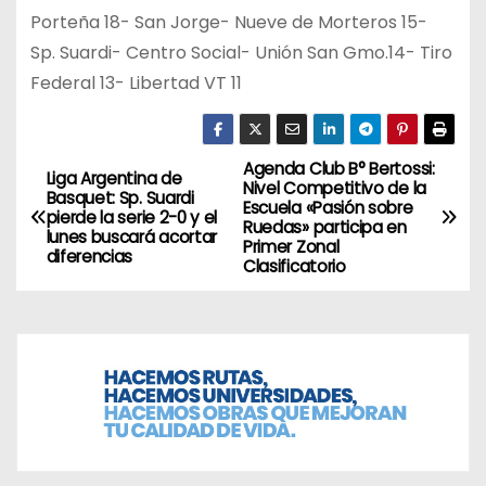
Porteña 18- San Jorge- Nueve de Morteros 15-
Sp. Suardi- Centro Social- Unión San Gmo.14- Tiro
Federal 13- Libertad VT 11
Agenda Club B° Bertossi:
N
Liga Argentina de
Nivel Competitivo de la
Basquet: Sp. Suardi
Escuela «Pasión sobre
a
pierde la serie 2-0 y el
Ruedas» participa en
lunes buscará acortar
Primer Zonal
diferencias
v
Clasificatorio
e
g
a
c