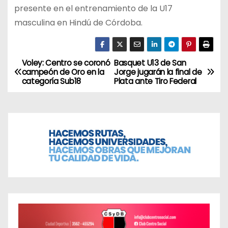
presente en el entrenamiento de la U17
masculina en Hindú de Córdoba.
Voley: Centro se coronó
Basquet U13 de San
N
campeón de Oro en la
Jorge jugarán la final de
categoría Sub18
Plata ante Tiro Federal
a
v
e
g
a
c
i