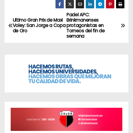
Padel APC:
N
Ultimo Gran Prix de Maxi
Brinkmanenses
Voley: San Jorge a Copa
protagonistas en
a
de Oro
Torneos del fin de
semana
v
e
g
a
c
i
ó
n