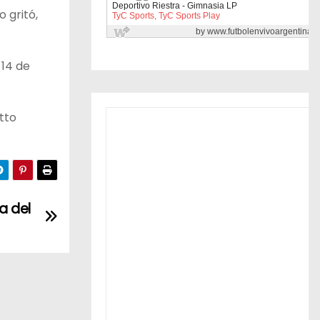
 gritó,
 14 de
tto
a del