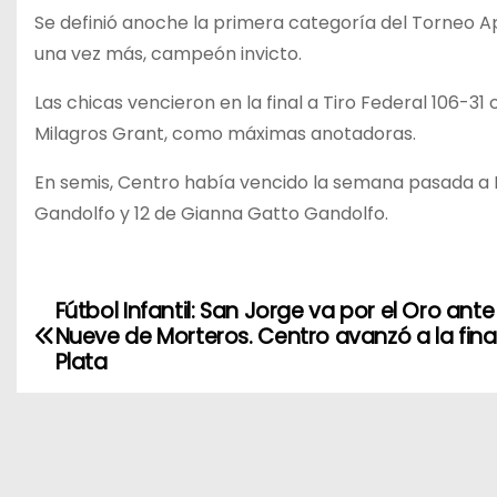
Se definió anoche la primera categoría del Torneo Ap
una vez más, campeón invicto.
Las chicas vencieron en la final a Tiro Federal 106-31
Milagros Grant, como máximas anotadoras.
En semis, Centro había vencido la semana pasada a Li
Gandolfo y 12 de Gianna Gatto Gandolfo.
Fútbol Infantil: San Jorge va por el Oro ante
N
Nueve de Morteros. Centro avanzó a la fina
a
Plata
v
e