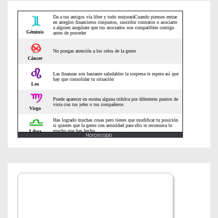
e
n
t
r
a
d
a
Horoscopo
s