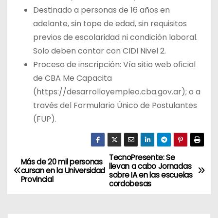
Destinado a personas de 16 años en
adelante, sin tope de edad, sin requisitos
previos de escolaridad ni condición laboral.
Solo deben contar con CIDI Nivel 2.
Proceso de inscripción: Vía sitio web oficial
de CBA Me Capacita
(https://desarrolloyempleo.cba.gov.ar); o a
través del Formulario Único de Postulantes
(FUP).
TecnoPresente: Se
N
Más de 20 mil personas
llevan a cabo Jornadas
cursan en la Universidad
sobre IA en las escuelas
a
Provincial
cordobesas
v