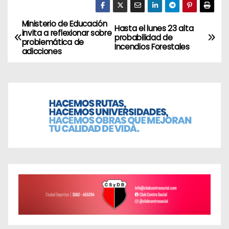
Ministerio de Educación
N
Hasta el lunes 23 alta
invita a reflexionar sobre
probabilidad de
problemática de
a
Incendios Forestales
adicciones
v
e
g
a
c
i
ó
n