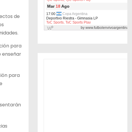
yectos de
os
unidades.
ación para
e enseñar
ción para
se
esentarán
cias