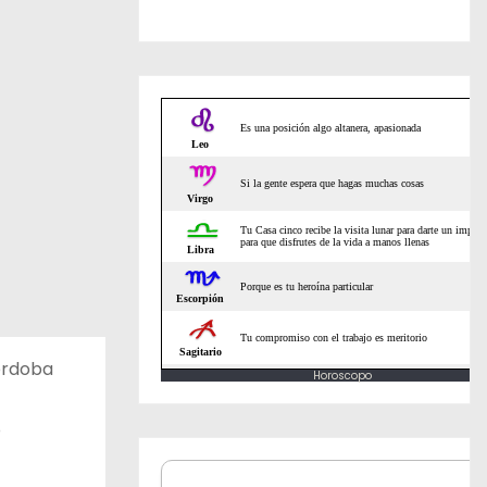
Córdoba
Horoscopo
o