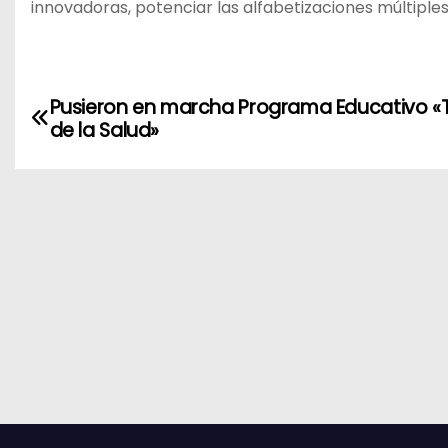
innovadoras, potenciar las alfabetizaciones múltiples
N
Pusieron en marcha Programa Educativo «
de la Salud»
a
v
e
g
a
c
i
ó