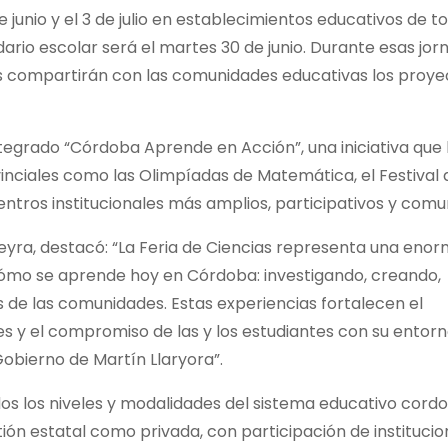
de junio y el 3 de julio en establecimientos educativos de t
dario escolar será el martes 30 de junio. Durante esas jor
 compartirán con las comunidades educativas los proye
ntegrado “Córdoba Aprende en Acción”, una iniciativa que
vinciales como las Olimpíadas de Matemática, el Festival 
tros institucionales más amplios, participativos y comun
rreyra, destacó: “La Feria de Ciencias representa una eno
ómo se aprende hoy en Córdoba: investigando, creando,
 de las comunidades. Estas experiencias fortalecen el
s y el compromiso de las y los estudiantes con su entorno
obierno de Martín Llaryora”.
os los niveles y modalidades del sistema educativo cord
tión estatal como privada, con participación de institucio