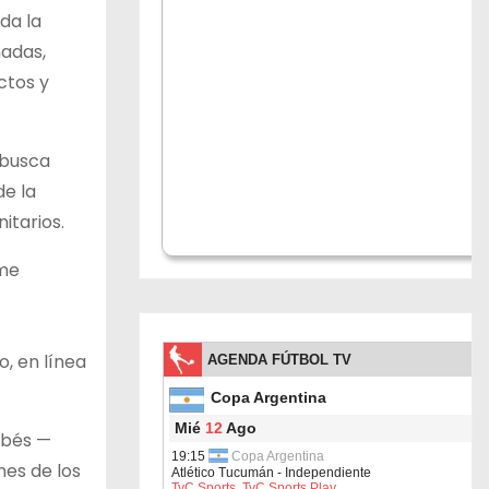
oda la
nadas,
ctos y
 busca
de la
itarios.
rme
, en línea
obés —
nes de los