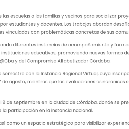
 las escuelas a las familias y vecinos para socializar pro
por estudiantes y docentes. Los trabajos abordan desafí
nales vinculados con problemáticas concretas de sus com
rollando diferentes instancias de acompañamiento y form
as instituciones educativas, promoviendo nuevas formas d
@Cba y del Compromiso Alfabetizador Córdoba.
o semestre con la Instancia Regional Virtual, cuya inscrip
l 7 de agosto, mientras que las evaluaciones asincrónicas 
 el 8 de septiembre en la ciudad de Córdoba, donde se pr
la participación en la instancia nacional.
 así como un espacio estratégico para visibilizar experien