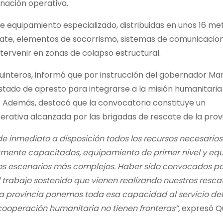
inación operativa.
de equipamiento especializado, distribuidas en unos 16 me
cate, elementos de socorrismo, sistemas de comunicacion
tervenir en zonas de colapso estructural.
Quinteros, informó que por instrucción del gobernador Ma
stado de apresto para integrarse a la misión humanitaria
. Además, destacó que la convocatoria constituye un
rativa alcanzada por las brigadas de rescate de la provi
de inmediato a disposición todos los recursos necesario
mente capacitados, equipamiento de primer nivel y eq
 los escenarios más complejos. Haber sido convocados p
 trabajo sostenido que vienen realizando nuestros rescat
 provincia ponemos toda esa capacidad al servicio de
cooperación humanitaria no tienen fronteras”,
expresó Qu