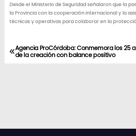
Desde el Ministerio de Seguridad señalaron que la p
la Provincia con la cooperación internacional y la as
técnicas y operativas para colaborar en la protecció
Agencia ProCórdoba: Conmemora los 25 
N
de la creación con balance positivo
a
v
e
g
a
c