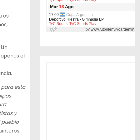
tros
es,
rtín
 apenas el
ncia.
s para esta
uipos
ara
istas y
l pueblo
interos.