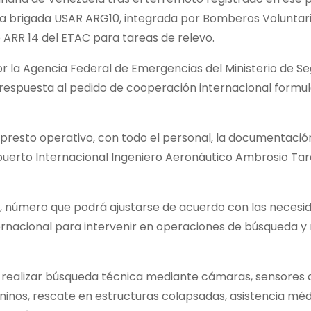
 la brigada USAR ARG10, integrada por Bomberos Voluntari
ARR 14 del ETAC para tareas de relevo.
r la Agencia Federal de Emergencias del Ministerio de S
n respuesta al pedido de cooperación internacional formu
esto operativo, con todo el personal, la documentación
uerto Internacional Ingeniero Aeronáutico Ambrosio Tar
s, número que podrá ajustarse de acuerdo con las necesi
nternacional para intervenir en operaciones de búsqueda y
 realizar búsqueda técnica mediante cámaras, sensores 
inos, rescate en estructuras colapsadas, asistencia méd