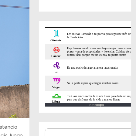
Horoscopo
istencia
aís, luego