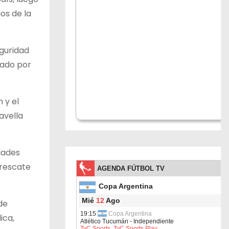
os de la
eguridad
lado por
 y el
avella
dades
 rescate
de
ica,