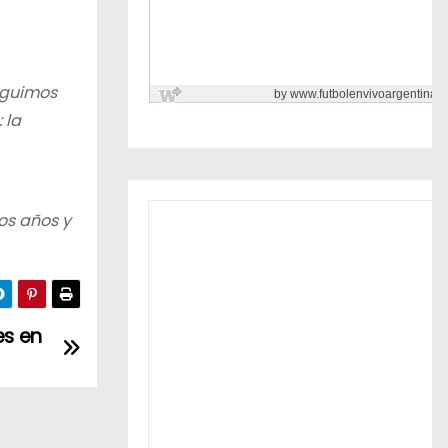
eguimos
 la
os años y
es en