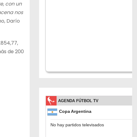
e, con un
ncena nos
mo, Darío
.854,77,
más de 200