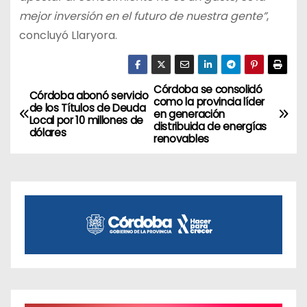
mejor inversión en el futuro de nuestra gente”
,
concluyó Llaryora.
Córdoba se consolidó
N
Córdoba abonó servicio
como la provincia líder
de los Títulos de Deuda
en generación
a
Local por 10 millones de
distribuida de energías
dólares
renovables
v
e
g
a
c
i