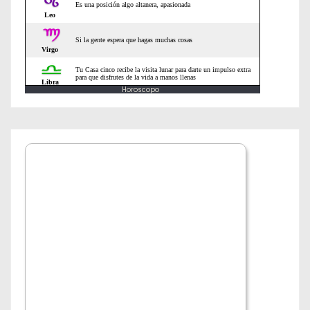
a
d
a
Horoscopo
s