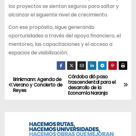
los proyectos se sientan seguros para saltar y
alcanzar el siguiente nivel de crecimiento.
Con ese propósito, sigue generando
oportunidades a través del apoyo financiero, el
mentoreo, las capacitaciones y el acceso a
espacios de visibilización.
Córdoba dió paso
N
Brinkmann: Agenda de
trascendental para el
Verano y Concierto de
desarrollo de la
a
Reyes
Economía Naranja
v
e
g