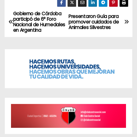
Gobierno de Córdoba
N
Presentaron Guía para
participó de 6° Foro
promover cuidados de
Nacional de Humedales
a
Animales Silvestres
en Argentina
v
e
g
a
c
i
ó
n