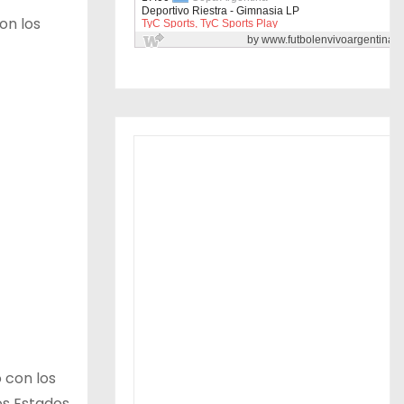
on los
 con los
os Estados