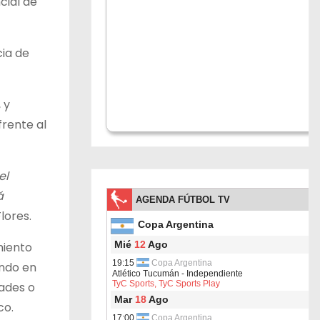
cial de
cia de
 y
frente al
el
á
Flores.
miento
endo en
dades o
co.