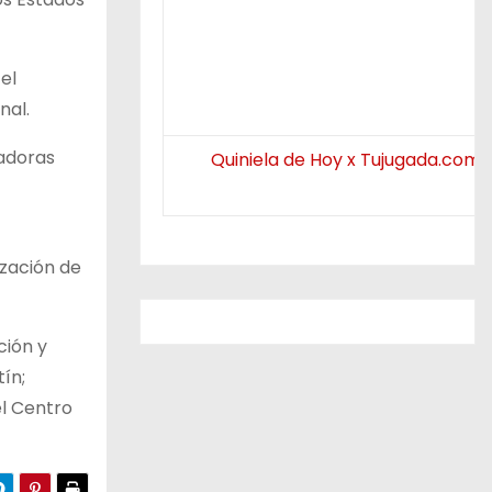
el
nal.
vadoras
Quiniela de Hoy x Tujugada.com.
ización de
ción y
ín;
el Centro