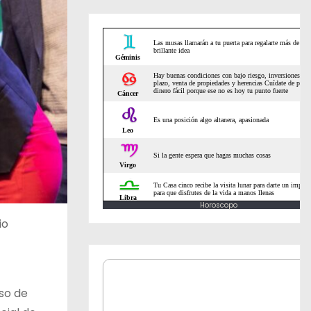
Horoscopo
io
so de