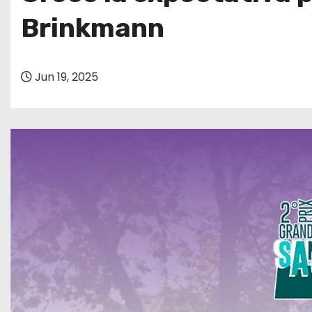
o
Brinkmann
Jun 19, 2025