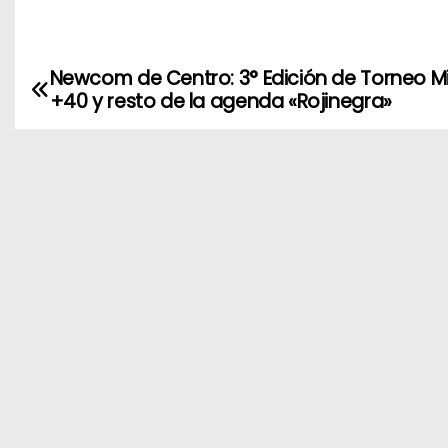
Newcom de Centro: 3° Edición de Torneo M
N
+40 y resto de la agenda «Rojinegra»
a
v
e
g
a
c
i
ó