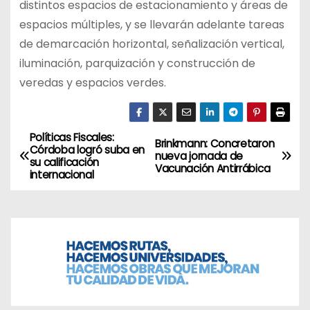
distintos espacios de estacionamiento y áreas de
espacios múltiples, y se llevarán adelante tareas
de demarcación horizontal, señalización vertical,
iluminación, parquización y construcción de
veredas y espacios verdes.
Políticas Fiscales:
N
Brinkmann: Concretaron
Córdoba logró suba en
nueva jornada de
su calificación
a
Vacunación Antirrábica
internacional
v
e
g
a