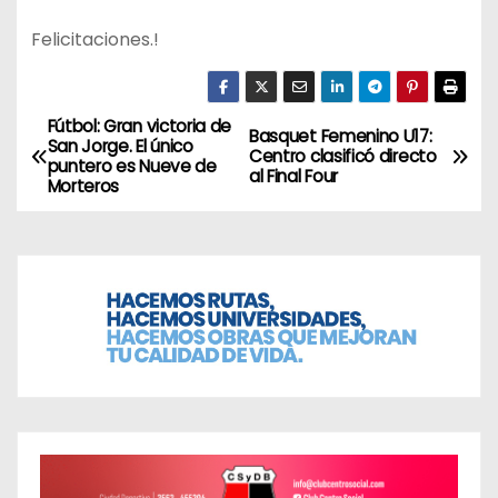
Felicitaciones.!
Fútbol: Gran victoria de
N
Basquet Femenino U17:
San Jorge. El único
Centro clasificó directo
puntero es Nueve de
a
al Final Four
Morteros
v
e
g
a
c
i