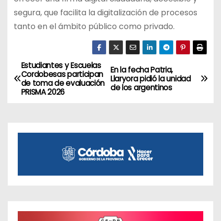
segura, que facilita la digitalización de procesos
tanto en el ámbito público como privado.
Estudiantes y Escuelas
N
En la fecha Patria,
Cordobesas participan
Llaryora pidió la unidad
de toma de evaluación
a
de los argentinos
PRISMA 2026
v
e
g
a
c
i