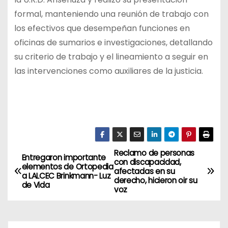
formal, manteniendo una reunión de trabajo con
los efectivos que desempeñan funciones en
oficinas de sumarios e investigaciones, detallando
su criterio de trabajo y el lineamiento a seguir en
las intervenciones como auxiliares de la justicia.
Reclamo de personas
N
Entregaron importante
con discapacidad,
elementos de Ortopedia
afectadas en su
a
a LALCEC Brinkmann- Luz
derecho, hicieron oir su
de Vida
voz
v
e