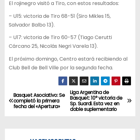
El rojinegro visitó a Tiro, con estos resultados:
– U15: victoria de Tiro 68-51 (Siro Mikles 15,
Salvador Balbo 13).
– U17: victoria de Tiro 60-57 (Tiago Cerutti
Cárcano 25, Nicolás Negri Varela 13).
El próximo domingo, Centro estará recibiendo al
Club Bell de Bell Ville por la segunda fecha.
Liga Argentina de
N
Basquet Asociativo: Se
Basquet: 10° victoria de
completó la primera
Sp. Suardi. Esta vez en
a
fecha del «Apertura»
doble suplementario
v
e