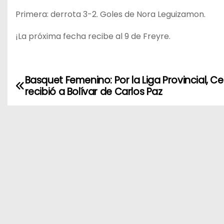
Primera: derrota 3-2. Goles de Nora Leguizamon.
¡La próxima fecha recibe al 9 de Freyre.
Basquet Femenino: Por la Liga Provincial, C
N
recibió a Bolívar de Carlos Paz
a
v
e
g
a
c