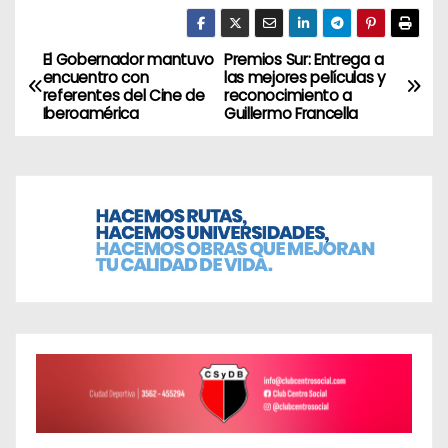
El Gobernador mantuvo
Premios Sur: Entrega a
N
encuentro con
las mejores películas y
referentes del Cine de
reconocimiento a
a
Iberoamérica
Guillermo Francella
v
e
g
a
c
i
ó