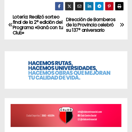
Lotería: Realizó sorteo
N
Dirección de Bomberos
final de la 2° edición del
de la Provincia celebró
Programa «Ganá con tu
a
su 137° aniversario
Club»
v
e
g
a
c
i
ó
n