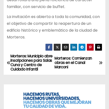
familiar, con servicio de buffet.
La invitación es abierta a toda la comunidad, con
el objetivo de compartir la reapertura de un
edificio histórico y emblemático de la ciudad de
Morteros.
Morteros: Municipio abre
N
Morteros: Comienzan
inscripciones para Salas
obras en el Canal
Cuna y Centro de
a
Marconi
Cuidado Infantil
v
e
g