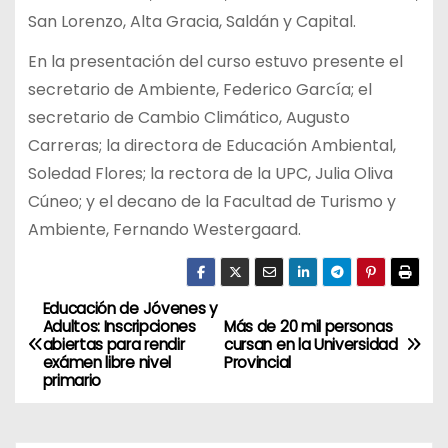
San Lorenzo, Alta Gracia, Saldán y Capital.
En la presentación del curso estuvo presente el
secretario de Ambiente, Federico García; el
secretario de Cambio Climático, Augusto
Carreras; la directora de Educación Ambiental,
Soledad Flores; la rectora de la UPC, Julia Oliva
Cúneo; y el decano de la Facultad de Turismo y
Ambiente, Fernando Westergaard.
Educación de Jóvenes y
N
Adultos: Inscripciones
Más de 20 mil personas
abiertas para rendir
cursan en la Universidad
a
exámen libre nivel
Provincial
primario
v
e