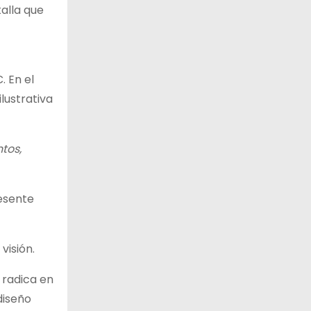
talla que
. En el
lustrativa
tos,
resente
visión.
 radica en
diseño