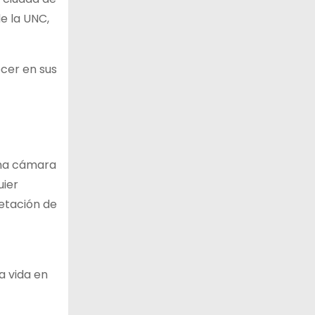
e la UNC,
ecer en sus
 una cámara
uier
etación de
a vida en