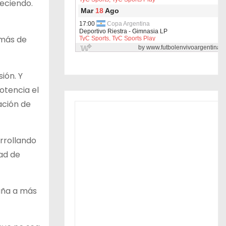
leciendo.
 más de
ión. Y
otencia el
ación de
arrollando
dad de
paña a más