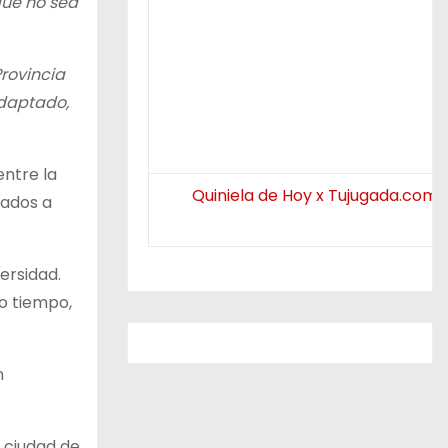
que no sea
Provincia
adaptado,
entre la
Quiniela de Hoy x Tujugada.com.
nados a
ersidad.
o tiempo,
n
 ciudad de