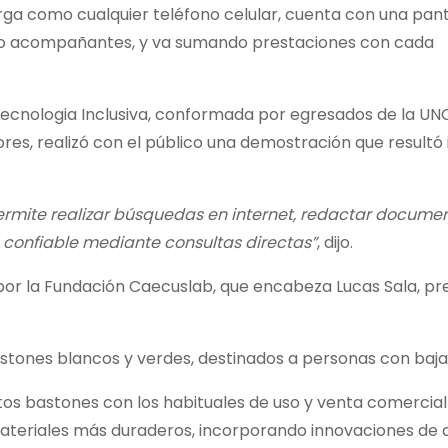
carga como cualquier teléfono celular, cuenta con una pan
ares o acompañantes, y va sumando prestaciones con cada
cnologia Inclusiva, conformada por egresados de la UNC
res, realizó con el público una demostración que resultó i
, permite realizar búsquedas en internet, redactar documen
 confiable mediante consultas directas”
, dijo.
 por la Fundación Caecuslab, que encabeza Lucas Sala, p
stones blancos y verdes, destinados a personas con baja 
stos bastones con los habituales de uso y venta comercial
materiales más duraderos, incorporando innovaciones de 