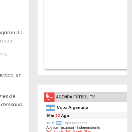
egaron 150
izada.
dad,
acidad, en
ones de
xpresarlo.