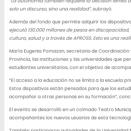
“La autonomía también requiere la decisión férrea 
solo un discurso, sino una realidad”,
subrayó.
Además del fondo que permite adquirir los dispositi
ejecutó 130.000 millones de pesos en discapacidad,
cultura, salud y a través de APROSS. Esto es una re
María Eugenia Pomazan, secretaria de Coordinación y 
Provincia, las instituciones y las universidades que p
estudiantes universitarios, con el objetivo de acompa
“El acceso a la educación no se limita a la escuela p
Estos dispositivos están pensados para que los est
acompañar a otras personas en su formación”, con
El evento se desarrolló en un colmado Teatro Munic
acompañantes los nuevos usuarios de esta tecnología
También participaron autoridades de la Universidad 