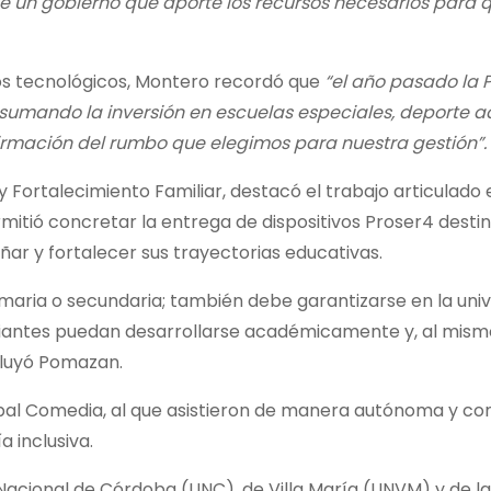
de un gobierno que aporte los recursos necesarios para 
vos tecnológicos, Montero recordó que
“el año pasado la 
 sumando la inversión en escuelas especiales, deporte 
afirmación del rumbo que elegimos para nuestra gestión”.
Fortalecimiento Familiar, destacó el trabajo articulado 
ermitió concretar la entrega de dispositivos Proser4 desti
ñar y fortalecer sus trayectorias educativas.
rimaria o secundaria; también debe garantizarse en la univ
udiantes puedan desarrollarse académicamente y, al mism
cluyó Pomazan.
ipal Comedia, al que asistieron de manera autónoma y co
 inclusiva.
Nacional de Córdoba (UNC), de Villa María (UNVM) y de la