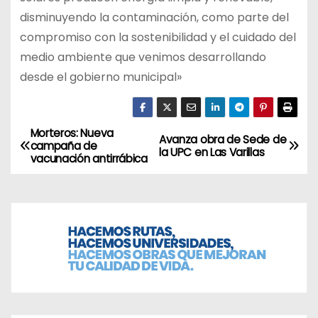
disminuyendo la contaminación, como parte del
compromiso con la sostenibilidad y el cuidado del
medio ambiente que venimos desarrollando
desde el gobierno municipal»
Morteros: Nueva
N
Avanza obra de Sede de
campaña de
la UPC en Las Varillas
vacunación antirrábica
a
v
e
g
a