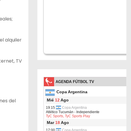
eales;
l alquiler
ternet, TV
nes del