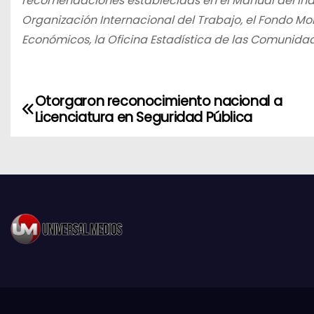
recomendaciones establecidas en el Manual del Índi
Organización Internacional del Trabajo, el Fondo Mo
Económicos, la Oficina Estadística de las Comunida
Otorgaron reconocimiento nacional a
N
Licenciatura en Seguridad Pública
a
v
e
g
a
c
i