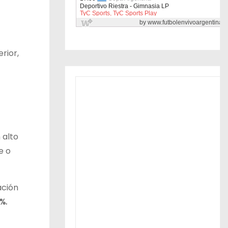
rior,
 alto
e o
ación
7%.