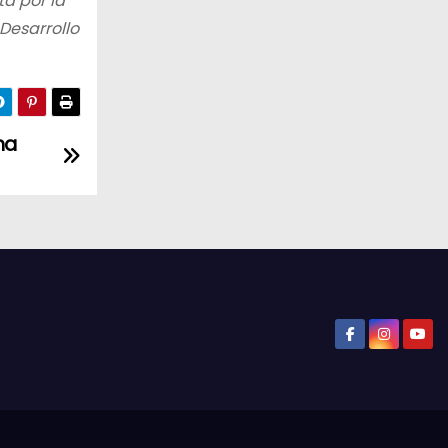
a por la
Desarrollo
na