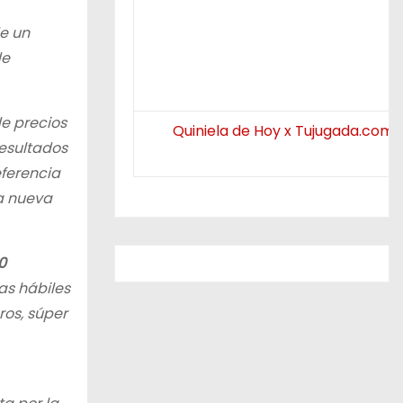
e un
de
de precios
Quiniela de Hoy x Tujugada.com.
resultados
eferencia
la nueva
0
ías hábiles
ros, súper