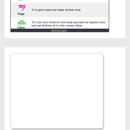
a
d
Horoscopo
a
s