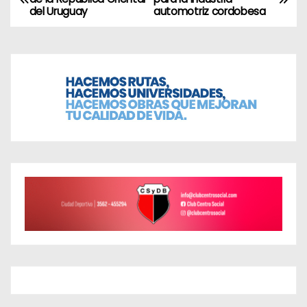
del Uruguay
automotriz cordobesa
a
v
e
g
a
c
i
ó
n
d