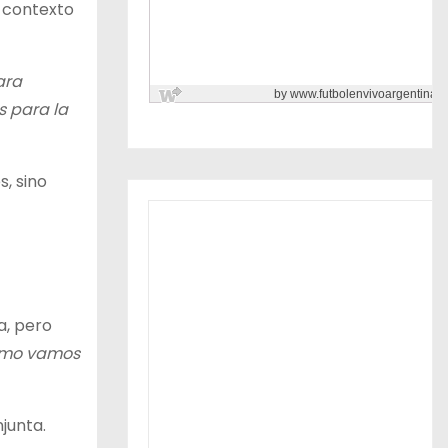
n contexto
ara
s para la
, sino
a, pero
cómo vamos
junta.