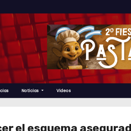
cias
Noticias
Videos
cer el esquema asegurad