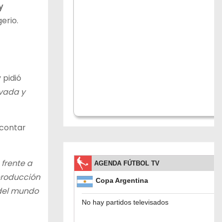
y
erio.
 pidió
vada y
 contar
frente a
producción
 del mundo