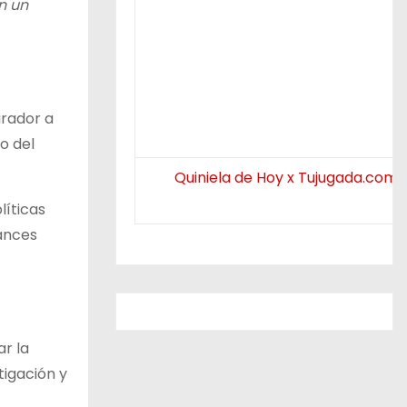
n un
urador a
o del
Quiniela de Hoy x Tujugada.com.
líticas
vances
ar la
tigación y