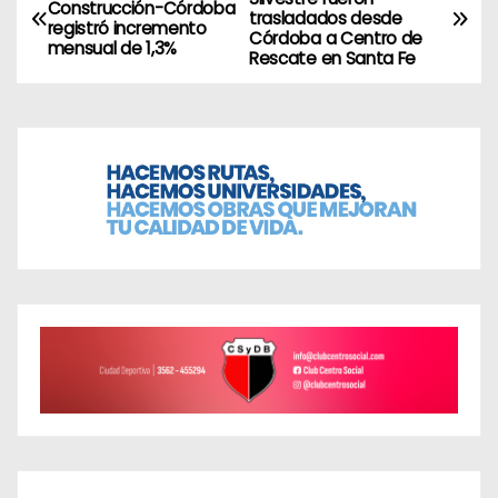
Construcción-Córdoba
trasladados desde
a
registró incremento
Córdoba a Centro de
mensual de 1,3%
Rescate en Santa Fe
v
e
g
a
c
i
ó
n
d