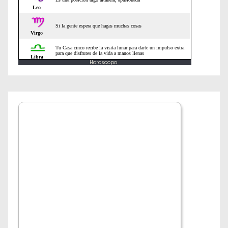
a
d
a
Horoscopo
s