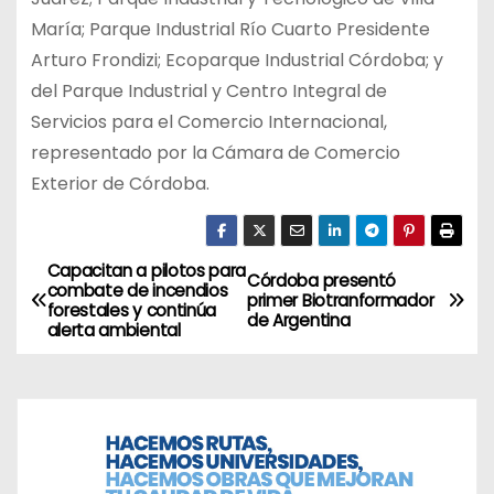
María; Parque Industrial Río Cuarto Presidente
Arturo Frondizi; Ecoparque Industrial Córdoba; y
del Parque Industrial y Centro Integral de
Servicios para el Comercio Internacional,
representado por la Cámara de Comercio
Exterior de Córdoba.
Capacitan a pilotos para
N
Córdoba presentó
combate de incendios
primer Biotranformador
forestales y continúa
a
de Argentina
alerta ambiental
v
e
g