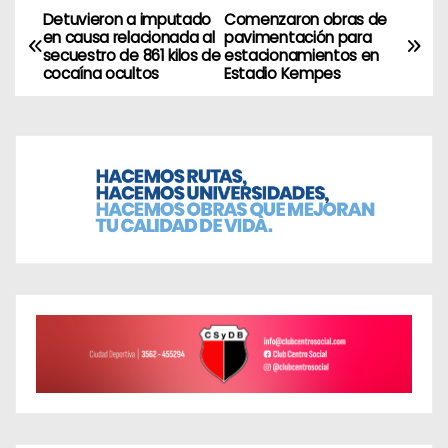
Detuvieron a imputado
Comenzaron obras de
N
en causa relacionada al
pavimentación para
secuestro de 861 kilos de
estacionamientos en
a
cocaína ocultos
Estadio Kempes
v
e
g
a
c
i
ó
n