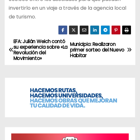
invertirlo en un viaje a través de la agencia local
de turismo.
EFA: Julián Weich contó
N
Municipio: Realizaron
su experiencia sobre «La
primer sorteo del Nuevo
Revolución del
a
Habitar
Movimiento»
v
e
g
a
c
i