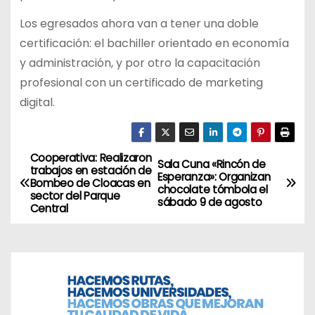
Los egresados ahora van a tener una doble
certificación: el bachiller orientado en economía
y administración, y por otro la capacitación
profesional con un certificado de marketing
digital.
Cooperativa: Realizaron
N
Sala Cuna «Rincón de
trabajos en estación de
Esperanza»: Organizan
Bombeo de Cloacas en
a
chocolate tómbola el
sector del Parque
sábado 9 de agosto
Central
v
e
g
a