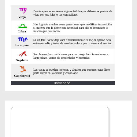
e
n
t
r
a
d
a
Horoscopo
s