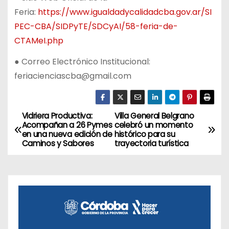
Feria:
https://www.igualdadycalidadcba.gov.ar/SI
PEC-CBA/SIDPyTE/SDCyAI/58-feria-de-
CTAMeI.php
● Correo Electrónico Institucional:
feriacienciascba@gmail.com
Vidriera Productiva:
Villa General Belgrano
N
Acompañan a 26 Pymes
celebró un momento
en una nueva edición de
histórico para su
a
Caminos y Sabores
trayectoria turística
v
e
g