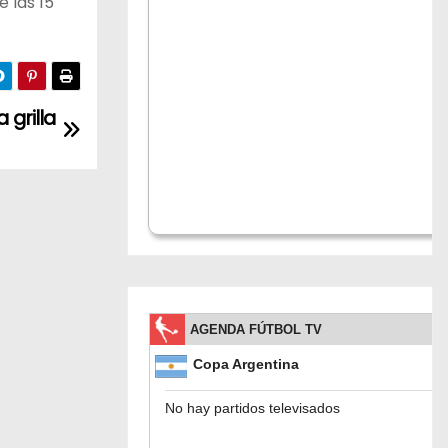
 las 15
 grilla