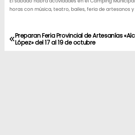
El sábado habrá actividades en el Camping Municipal
horas con música, teatro, bailes, feria de artesano
Preparan Feria Provincial de Artesanías «Alc
N
López» del 17 al 19 de octubre
a
v
e
g
a
c
i