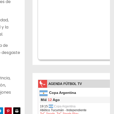
les de
idad,
 y la
l.
a de
re desgaste
incia,
ón,
ojones