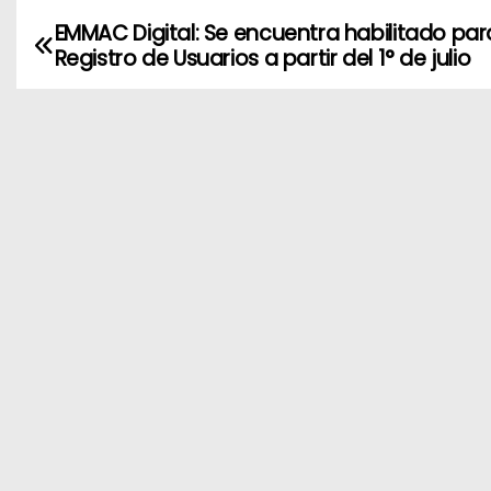
EMMAC Digital: Se encuentra habilitado par
N
Registro de Usuarios a partir del 1° de julio
a
v
e
g
a
c
i
ó
n