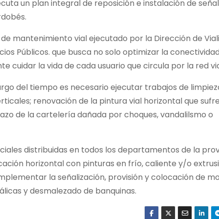
ecuta un plan integral de reposición e instalación de seña
ordobés.
e mantenimiento vial ejecutado por la Dirección de Vial
cios Públicos. que busca no solo optimizar la conectividad
 cuidar la vida de cada usuario que circula por la red via
argo del tiempo es necesario ejecutar trabajos de limpiez
rticales; renovación de la pintura vial horizontal que suf
lazo de la cartelería dañada por choques, vandalilsmo o
nciales distribuidas en todos los departamentos de la prov
ión horizontal con pinturas en frío, caliente y/o extrusi
omplementar la señalización, provisión y colocación de m
tálicas y desmalezado de banquinas.