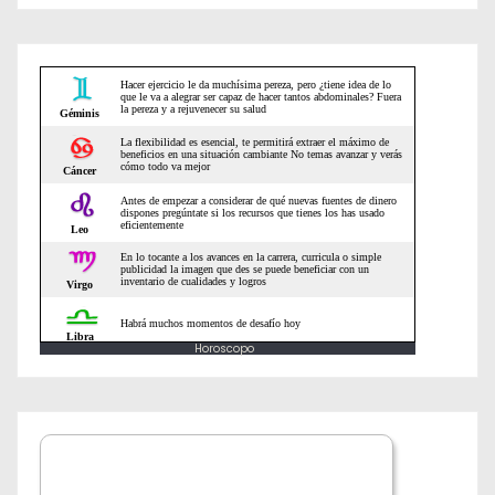
e
e
n
t
r
a
d
a
Horoscopo
s