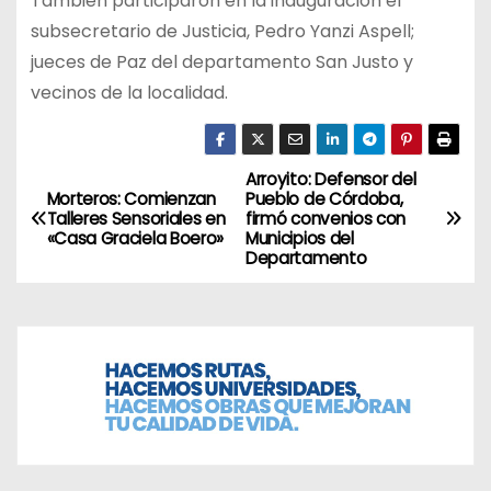
También participaron en la inauguración el
subsecretario de Justicia, Pedro Yanzi Aspell;
jueces de Paz del departamento San Justo y
vecinos de la localidad.
Arroyito: Defensor del
N
Morteros: Comienzan
Pueblo de Córdoba,
Talleres Sensoriales en
firmó convenios con
a
«Casa Graciela Boero»
Municipios del
Departamento
v
e
g
a
c