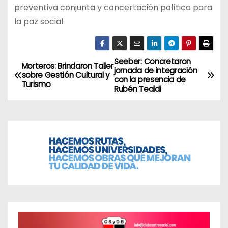
preventiva conjunta y concertación política para
la paz social.
Seeber: Concretaron
N
Morteros: Brindaron Taller
jornada de integración
sobre Gestión Cultural y
con la presencia de
a
Turismo
Rubén Tealdi
v
e
g
a
c
i